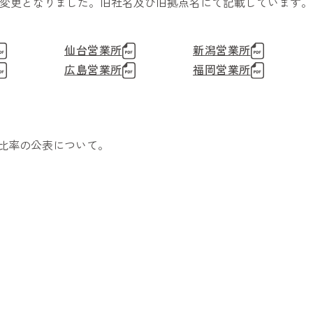
日に変更となりました。旧社名及び旧拠点名にて記載しています。
仙台営業所
新潟営業所
広島営業所
福岡営業所
比率の公表について。