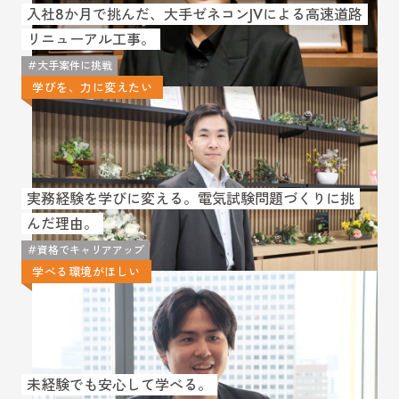
入社8か月で挑んだ、大手ゼネコンJVによる高速道路
リニューアル工事。
＃大手案件に挑戦
学びを、力に変えたい
実務経験を学びに変える。電気試験問題づくりに挑
んだ理由。
＃資格でキャリアアップ
学べる環境がほしい
未経験でも安心して学べる。