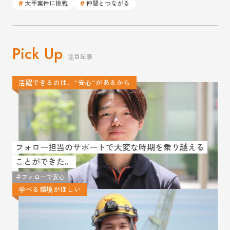
#
#
大手案件に挑戦
仲間とつながる
Pick Up
注目記事
活躍できるのは、“安心”があるから
フォロー担当のサポートで大変な時期を乗り越える
ことができた。
＃フォローで安心
学べる環境がほしい